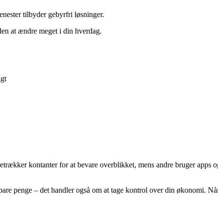
nester tilbyder gebyrfri løsninger.
en at ændre meget i din hverdag.
igt
trækker kontanter for at bevare overblikket, mens andre bruger apps 
pare penge – det handler også om at tage kontrol over din økonomi. Når 