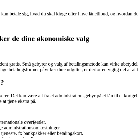
 kan betale sig, hvad du skal kigge efter i nye lånetilbud, og hvordan du
ker de dine økonomiske valg
jældent gratis. Små gebyrer og valg af betalingsmetode kan virke ubetydel
ige betalingsformer påvirker dine udgifter, er derfor en vigtig del af a
t?
erer. Det kan være alt fra et administrationsgebyr på et lån til et kortg
at tjene ekstra på.
ternationale overførsler.
ge administrationsomkostninger.
 tjeneste, fx bankpakker eller betalingskort.