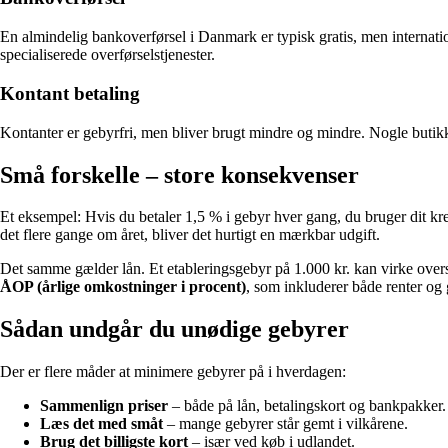
En almindelig bankoverførsel i Danmark er typisk gratis, men internatio
specialiserede overførselstjenester.
Kontant betaling
Kontanter er gebyrfri, men bliver brugt mindre og mindre. Nogle butikk
Små forskelle – store konsekvenser
Et eksempel: Hvis du betaler 1,5 % i gebyr hver gang, du bruger dit kre
det flere gange om året, bliver det hurtigt en mærkbar udgift.
Det samme gælder lån. Et etableringsgebyr på 1.000 kr. kan virke overs
ÅOP (årlige omkostninger i procent)
, som inkluderer både renter og 
Sådan undgår du unødige gebyrer
Der er flere måder at minimere gebyrer på i hverdagen:
Sammenlign priser
– både på lån, betalingskort og bankpakker.
Læs det med småt
– mange gebyrer står gemt i vilkårene.
Brug det billigste kort
– især ved køb i udlandet.