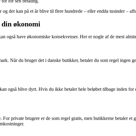
for for sen betaling.
og der kan på et år blive til flere hundrede – eller endda tusinder – af
r din økonomi
kan også have økonomiske konsekvenser. Her er nogle af de mest almi
mark. Når du bruger det i danske butikker, betaler du som regel ingen 
 kan også blive dyrt. Hvis du ikke betaler hele beløbet tilbage inden for
r private brugere er de som regel gratis, men butikkerne betaler et geb
omkostninger.