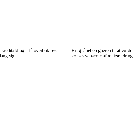
lkreditafdrag – få overblik over
Brug låneberegneren til at vurder
ang sigt
konsekvenserne af renteændring