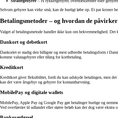
Straffegebyrer
– fx rykkergebyrer, overtræksrenter eller gebyrer 
Selvom gebyrer kan virke små, kan de hurtigt løbe op. Et par kroner her 
Betalingsmetoder – og hvordan de påvirke
Valget af betalingsmetode handler ikke kun om bekvemmelighed. Det 
Dankort og debetkort
Dankortet er stadig den billigste og mest udbredte betalingsform i Dan
komme valutagebyrer eller tillæg for kortbetaling.
Kreditkort
Kreditkort giver fleksibilitet, fordi du kan udskyde betalingen, men det
kan der være årsgebyr og gebyrer for kontanthævning.
MobilePay og digitale wallets
MobilePay, Apple Pay og Google Pay gør betalinger hurtige og nemme. Fo
Ved overførsler til udlandet eller større beløb kan der dog være ekstra 
Bankoverførsel