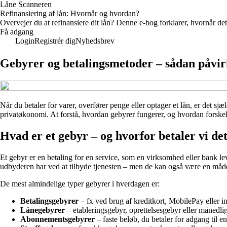
Låne Scanneren
Refinansiering af lån: Hvornår og hvordan?
Overvejer du at refinansiere dit lån? Denne e-bog forklarer, hvornår det
Få adgang
Login
Registrér dig
Nyhedsbrev
Gebyrer og betalingsmetoder – sådan påvir
Når du betaler for varer, overfører penge eller optager et lån, er det s
privatøkonomi. At forstå, hvordan gebyrer fungerer, og hvordan forskell
Hvad er et gebyr – og hvorfor betaler vi de
Et gebyr er en betaling for en service, som en virksomhed eller bank lev
udbyderen har ved at tilbyde tjenesten – men de kan også være en måde 
De mest almindelige typer gebyrer i hverdagen er:
Betalingsgebyrer
– fx ved brug af kreditkort, MobilePay eller in
Lånegebyrer
– etableringsgebyr, oprettelsesgebyr eller månedli
Abonnementsgebyrer
– faste beløb, du betaler for adgang til en