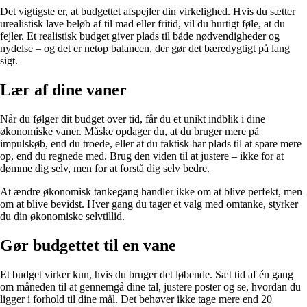
Det vigtigste er, at budgettet afspejler din virkelighed. Hvis du sætter
urealistisk lave beløb af til mad eller fritid, vil du hurtigt føle, at du
fejler. Et realistisk budget giver plads til både nødvendigheder og
nydelse – og det er netop balancen, der gør det bæredygtigt på lang
sigt.
Lær af dine vaner
Når du følger dit budget over tid, får du et unikt indblik i dine
økonomiske vaner. Måske opdager du, at du bruger mere på
impulskøb, end du troede, eller at du faktisk har plads til at spare mere
op, end du regnede med. Brug den viden til at justere – ikke for at
dømme dig selv, men for at forstå dig selv bedre.
At ændre økonomisk tankegang handler ikke om at blive perfekt, men
om at blive bevidst. Hver gang du tager et valg med omtanke, styrker
du din økonomiske selvtillid.
Gør budgettet til en vane
Et budget virker kun, hvis du bruger det løbende. Sæt tid af én gang
om måneden til at gennemgå dine tal, justere poster og se, hvordan du
ligger i forhold til dine mål. Det behøver ikke tage mere end 20