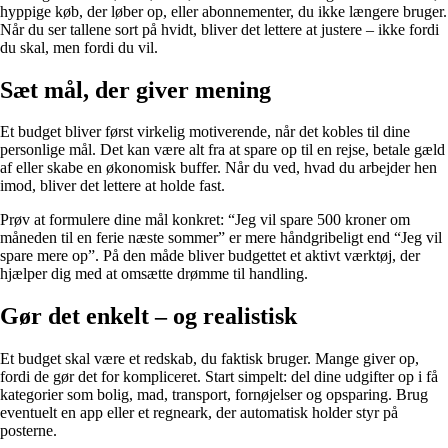
hyppige køb, der løber op, eller abonnementer, du ikke længere bruger.
Når du ser tallene sort på hvidt, bliver det lettere at justere – ikke fordi
du skal, men fordi du vil.
Sæt mål, der giver mening
Et budget bliver først virkelig motiverende, når det kobles til dine
personlige mål. Det kan være alt fra at spare op til en rejse, betale gæld
af eller skabe en økonomisk buffer. Når du ved, hvad du arbejder hen
imod, bliver det lettere at holde fast.
Prøv at formulere dine mål konkret: “Jeg vil spare 500 kroner om
måneden til en ferie næste sommer” er mere håndgribeligt end “Jeg vil
spare mere op”. På den måde bliver budgettet et aktivt værktøj, der
hjælper dig med at omsætte drømme til handling.
Gør det enkelt – og realistisk
Et budget skal være et redskab, du faktisk bruger. Mange giver op,
fordi de gør det for kompliceret. Start simpelt: del dine udgifter op i få
kategorier som bolig, mad, transport, fornøjelser og opsparing. Brug
eventuelt en app eller et regneark, der automatisk holder styr på
posterne.