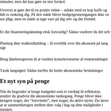
minutter, men det kan gøre en stor forskel.
Overvej at gøre det til en positiv rutine – måske med en kop kaffe og
lidt ro omkring dig. På den måde bliver budgetgennemgangen ikke en
sur pligt, men en måde at tage vare på dig selv og din fremtid.
Er din finansieringsløsning etisk forsvarlig? Sådan vurderer du det selv
Planlæg dine realkreditafdrag – få overblik over din økonomi på lang
sigt
Brug låneberegneren til at vurdere konsekvenserne af renteændringer
Tænk langsigtet: Sådan træffer du bedre økonomiske beslutninger
Et nyt syn på penge
Når du begynder at bruge budgettet som et værktøj til refleksion,
ændrer du gradvist din økonomiske tankegang. Penge bliver ikke
længere noget, der “forsvinder”, men noget, du aktivt styrer. Du lærer
at se sammenhængen mellem dine valg i dag og dine muligheder i
morgen.