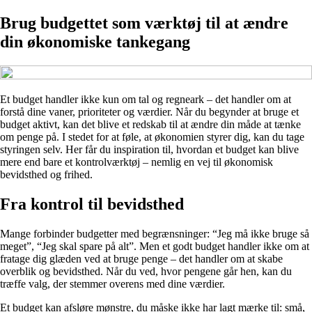
Brug budgettet som værktøj til at ændre
din økonomiske tankegang
Et budget handler ikke kun om tal og regneark – det handler om at
forstå dine vaner, prioriteter og værdier. Når du begynder at bruge et
budget aktivt, kan det blive et redskab til at ændre din måde at tænke
om penge på. I stedet for at føle, at økonomien styrer dig, kan du tage
styringen selv. Her får du inspiration til, hvordan et budget kan blive
mere end bare et kontrolværktøj – nemlig en vej til økonomisk
bevidsthed og frihed.
Fra kontrol til bevidsthed
Mange forbinder budgetter med begrænsninger: “Jeg må ikke bruge så
meget”, “Jeg skal spare på alt”. Men et godt budget handler ikke om at
fratage dig glæden ved at bruge penge – det handler om at skabe
overblik og bevidsthed. Når du ved, hvor pengene går hen, kan du
træffe valg, der stemmer overens med dine værdier.
Et budget kan afsløre mønstre, du måske ikke har lagt mærke til: små,